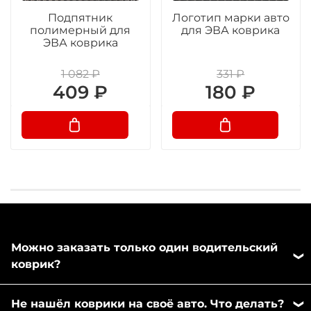
Подпятник
Логотип марки авто
полимерный для
для ЭВА коврика
ЭВА коврика
1 082 ₽
331 ₽
409 ₽
180 ₽
Можно заказать только один водительский
коврик?
Да, можно заказать отдельно любой коврик из
Не нашёл коврики на своё авто. Что делать?
комплекта. Напишите пожалуйста в любой