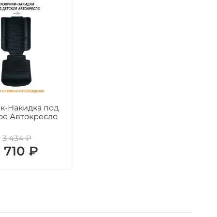
к-Накидка под
ое Автокресло
3 434 ₽
1 710 ₽