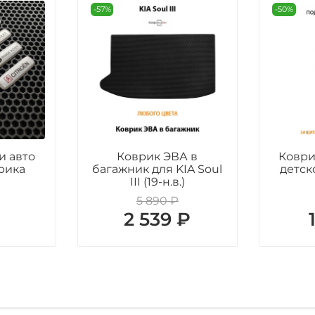
-57%
-50%
и авто
Коврик ЭВА в
Коври
рика
багажник для KIA Soul
детск
III (19-н.в.)
5 890 ₽
₽
2 539 ₽