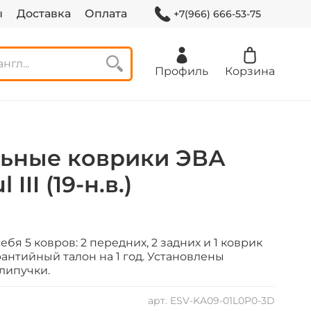
ы
Доставка
Оплата
+7(966) 666-53-75
Профиль
Корзина
ьные коврики ЭВА
III (19-н.в.)
бя 5 ковров: 2 передних, 2 задних и 1 коврик
рантийный талон на 1 год.
Установлены
липучки.
арт.
ESV-KA09-01L0P0-3D