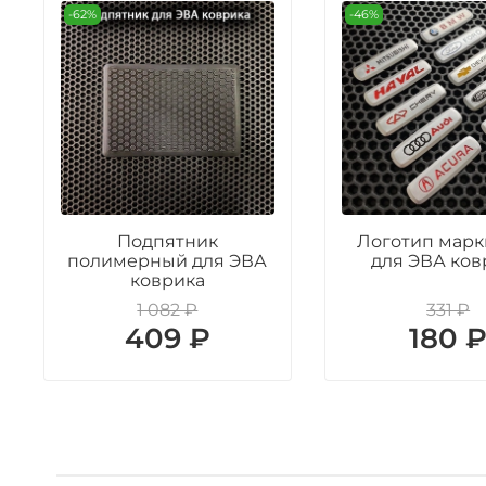
-62%
-46%
Подпятник
Логотип марк
полимерный для ЭВА
для ЭВА ков
коврика
1 082 ₽
331 ₽
409 ₽
180 