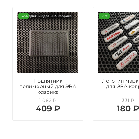
-62%
-46%
Подпятник
Логотип марк
полимерный для ЭВА
для ЭВА ков
коврика
1 082 ₽
331 ₽
409 ₽
180 