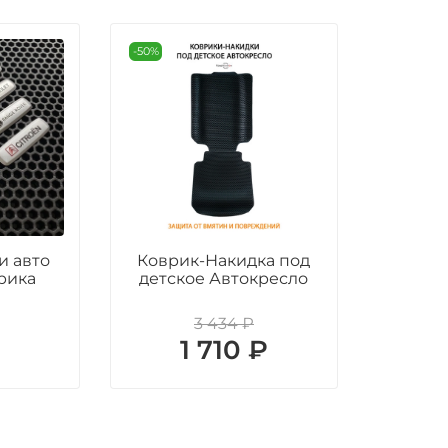
-50%
и авто
Коврик-Накидка под
рика
детское Автокресло
3 434 ₽
₽
1 710 ₽