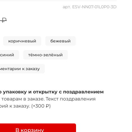
арт.
ESV-NN07-01L0P0-3D
 ₽
коричневый
бежевый
-синий
тёмно-зелёный
ментарии к заказу
 упаковку и открытку с поздравлением
товарам в заказе. Текст поздравления
ий к заказу.
(+
300 ₽
)
В корзину