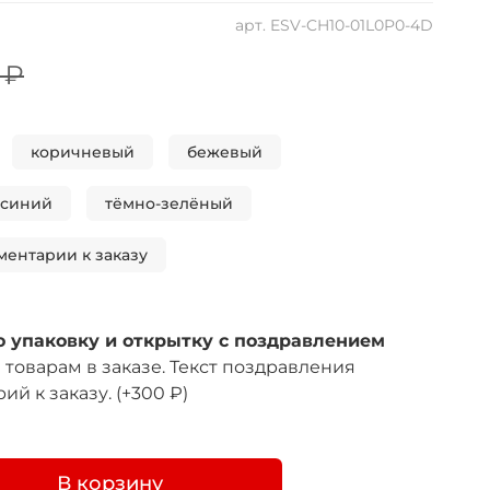
арт.
ESV-CH10-01L0P0-4D
 ₽
коричневый
бежевый
-синий
тёмно-зелёный
ментарии к заказу
 упаковку и открытку с поздравлением
товарам в заказе. Текст поздравления
ий к заказу.
(+
300 ₽
)
В корзину