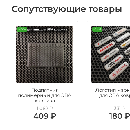
Сопутствующие товары
-62%
-46%
Подпятник
Логотип марк
полимерный для ЭВА
для ЭВА ков
коврика
1 082 ₽
331 ₽
409 ₽
180 