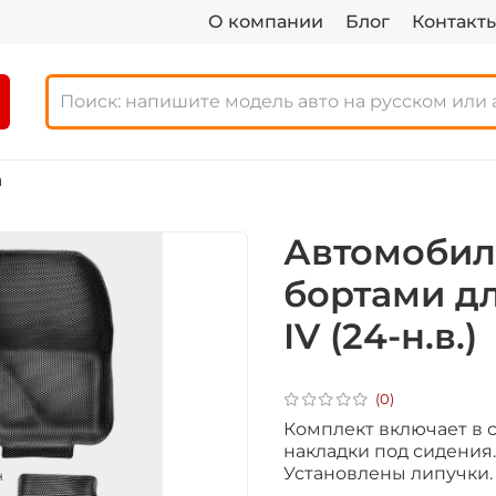
О компании
Блог
Контакт
а
Автомобил
бортами д
IV (24-н.в.)
(0)
Комплект включает в се
накладки под сидения.
Установлены липучки. 