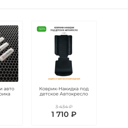
-50%
и авто
Коврик-Накидка под
рика
детское Автокресло
3 434 ₽
₽
1 710 ₽