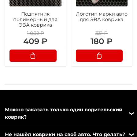
Подпятник
Логотип марки авто
полимерный для
для ЭВА коврика
ЭВА коврика
1 082 ₽
331 ₽
409 ₽
180 ₽
Можно заказать только один водительский
коврик?
Да, можно заказать отдельно любой коврик из
Не нашёл коврики на своё авто. Что делать?
комплекта. Напишите пожалуйста в любой