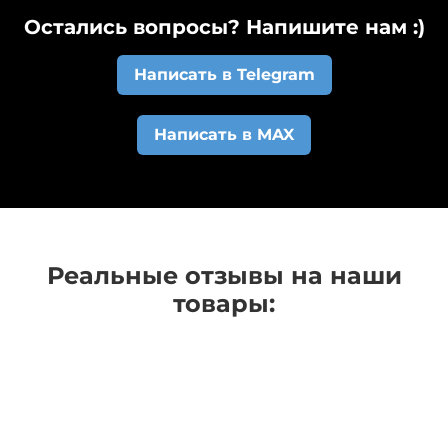
на почту
kovriki@evasupervip.ru
предложим
мусоре...Они просто вытряхиваются и коврик как
автоматически придет вам на указанный в
Остались вопросы? Напишите нам :)
лучшие условия.
новый.
заказе e-mail. После поступления денежных
средств на наш расчетный счет у заказа
Написать в Telegram
изменится статус и вам на e-mail придет
автоматическое сообщение о том, что коврики
Написать в MAX
начали изготавливать.
Реальные отзывы на наши
товары: