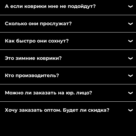
Вы можете записаться к нам на замер и пошив
менеджер оформит заказ.
А если коврики мне не подойдут?
ковриков на месте. Мы находимся в Москве, ул.2-
я фрезерная 14с1а. Заполните эту
форму
, чтобы
Приобретая у нас коврики, Вы можете быть
записаться на удобное время.
Сколько они прослужат?
уверены в качестве. Более того, мы даём Вам
гарантию, что если коврик хоть в каком то месте
Материал ЭВА очень долговечный. Даже при
не подошёл мы обязательно исправим это или
Как быстро они сохнут?
постоянном использовании машины коврики
вернём вам деньги.
Гарантия 1 год,
будут служить вам по меньшей мере года 3.
Фишка наших ковриков в том, что они не
сопровождение клиента, легкий возврат или
Конечно, есть уязвимое место под пяткой
Это зимние коврики?
впитывают влагу, а именно задерживают её.
обмен обеспечен.
водителя. Как и все остальные коврики, там
Ячеистый материал ЕВА фиксирует воду так, что
Наши коврики подходят абсолютно на любой
может быть потёртость со временем. Для того,
при небольших наклонах вода не проливается
Кто производитель?
сезон. Главная их функция - задерживать влагу и
чтобы этого не случилось, мы всем рекомендуем
(например, пока вы вытаскиваете коврик из авто
грязь, а как мы все с Вами знаем, в нашей стране
брать коврики с подпятником.
Мы производители. Наш бренд Ковриллион
чтобы вытряхнуть, то "по-дороге" ничего не
и с нашими дорогами - это тема номер 1 в любое
Можно ли заказать на юр. лицо?
находится в Москве. Сами снимаем мерки со
разольёте). Чтобы отчистить коврик от воды
время года. Коврики выдерживают температуру
всех автомобилей, отшиваем ковры, придаём 3D
необходимо просто встряхуть его, немного
Да, можно. После добавления нужных товаров в
от +45 до -50, при этом оставаясь эластичными.
форму и следим за качеством наших товаров.
Хочу заказать оптом. Будет ли скидка?
похлопать по внутренней стороне и всё.
корзину - перейдите в оформление заказа и
Материал ЭВА используем тоже Российского
Остальная небольшая влага высыхает очень
выберете вариант "организация" вместо
Оптовые заказы (от 10 комплектов)
производства.
быстро, как после мытья полов, к примеру. То же
"физическое лицо". Заполните данные своей
рассматриваем индивидуально. Напишите нам
самое можно сказать о грязи и другом
организации и оформите заказ. Счет