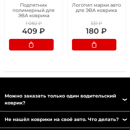
Подпятник
Логотип марки авто
полимерный для
для ЭВА коврика
ЭВА коврика
1 082 ₽
331 ₽
409 ₽
180 ₽
Можно заказать только один водительский
коврик?
Да, можно заказать отдельно любой коврик из
Не нашёл коврики на своё авто. Что делать?
комплекта. Напишите пожалуйста в любой
удобный вам мессенджер: MAX или Телеграм,