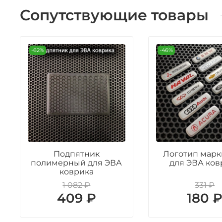
Сопутствующие товары
-62%
-46%
Подпятник
Логотип марк
полимерный для ЭВА
для ЭВА ков
коврика
1 082 ₽
331 ₽
409 ₽
180 