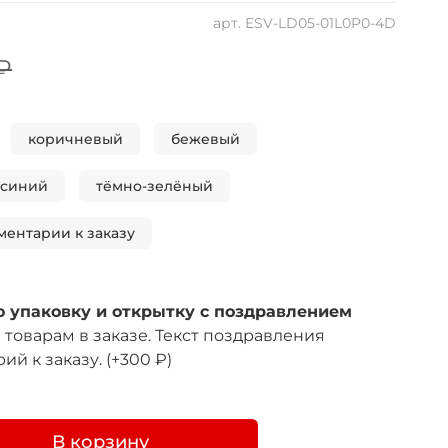
арт.
ESV-LD05-01L0P0-4D
 ₽
коричневый
бежевый
-синий
тёмно-зелёный
ментарии к заказу
 упаковку и открытку с поздравлением
товарам в заказе. Текст поздравления
ий к заказу.
(+
300 ₽
)
В корзину