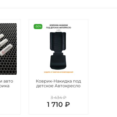
-50%
и авто
Коврик-Накидка под
рика
детское Автокресло
3 434 ₽
₽
1 710 ₽