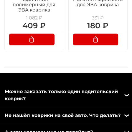
полимерный для
для ЭВА коврика
ЭВА коврика
1 082 ₽
331 ₽
409 ₽
180 ₽
Можно заказать только один водительский
коврик?
Да, можно заказать отдельно любой коврик из
Не нашёл коврики на своё авто. Что делать?
комплекта. Напишите пожалуйста в любой
удобный вам мессенджер: MAX или Телеграм,
Вы можете записаться к нам на замер и пошив
менеджер оформит заказ.