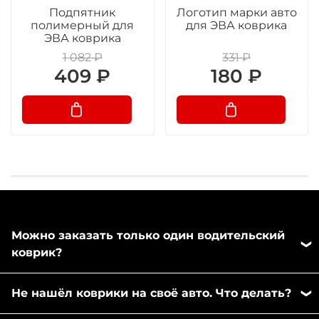
Подпятник
Логотип марки авто
полимерный для
для ЭВА коврика
ЭВА коврика
1 082 ₽
331 ₽
409 ₽
180 ₽
Можно заказать только один водительский
коврик?
Да, можно заказать отдельно любой коврик из
Не нашёл коврики на своё авто. Что делать?
комплекта. Напишите пожалуйста в любой
удобный вам мессенджер: MAX или Телеграм,