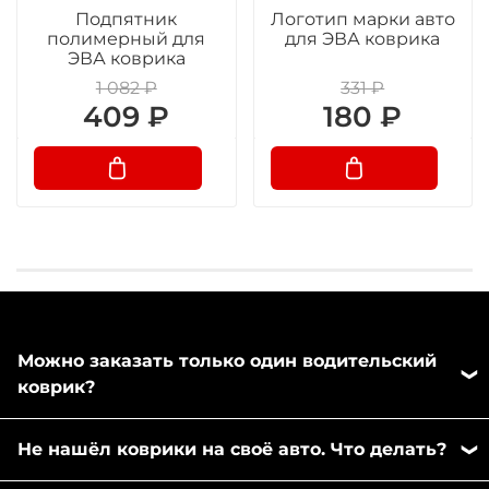
Подпятник
Логотип марки авто
полимерный для
для ЭВА коврика
ЭВА коврика
1 082 ₽
331 ₽
409 ₽
180 ₽
Можно заказать только один водительский
коврик?
Да, можно заказать отдельно любой коврик из
Не нашёл коврики на своё авто. Что делать?
комплекта. Напишите пожалуйста в любой
удобный вам мессенджер: MAX или Телеграм,