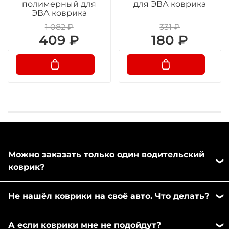
полимерный для
для ЭВА коврика
ЭВА коврика
1 082 ₽
331 ₽
409 ₽
180 ₽
Можно заказать только один водительский
коврик?
Да, можно заказать отдельно любой коврик из
Не нашёл коврики на своё авто. Что делать?
комплекта. Напишите пожалуйста в любой
удобный вам мессенджер: MAX или Телеграм,
Вы можете записаться к нам на замер и пошив
менеджер оформит заказ.
А если коврики мне не подойдут?
ковриков на месте. Мы находимся в Москве, ул.2-