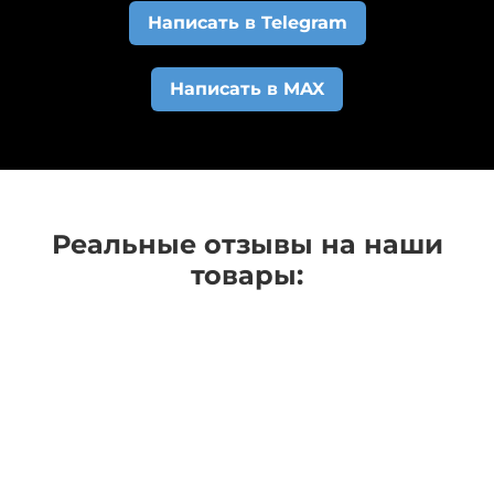
средств на наш расчетный счет у заказа
Написать в Telegram
изменится статус и вам на e-mail придет
автоматическое сообщение о том, что коврики
Написать в MAX
начали изготавливать.
Реальные отзывы на наши
товары: