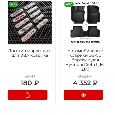
-46%
-48%
Логотип марки авто
Автомобильные
для ЭВА коврика
коврики ЭВА с
бортами для
Hyundai Creta I (16-
21г.)
331 ₽
8 321 ₽
180 ₽
4 352 ₽