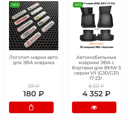
-46%
-48%
Логотип марки авто
Автомобильные
для ЭВА коврика
коврики ЭВА с
бортами для BMW 5
серии VII (G30/G31)
17-23г.
331 ₽
8 321 ₽
180 ₽
4 352 ₽