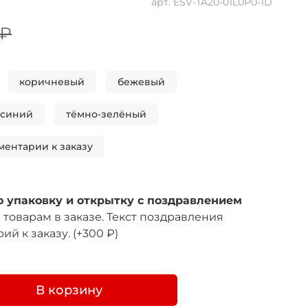
арт.
ESV-TA20-01L0P0-1D
 ₽
коричневый
бежевый
-синий
тёмно-зелёный
ментарии к заказу
 упаковку и открытку с поздравлением
товарам в заказе. Текст поздравления
ий к заказу.
(+
300 ₽
)
В корзину