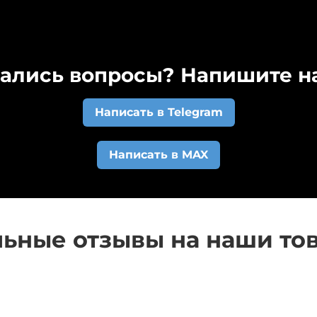
организации и оформите заказ. Счет автоматически п
 расчетный счет у заказа изменится статус и вам на
триваем индивидуально. Напишите нам на почту
kovri
ались вопросы? Напишите на
Написать в Telegram
Написать в MAX
ьные отзывы на наши то