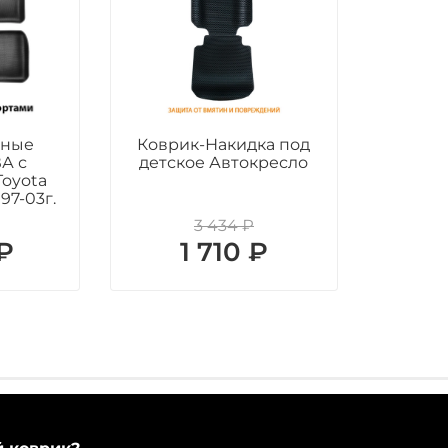
ьные
Коврик-Накидка под
А с
детское Автокресло
Toyota
 97-03г.
3 434 ₽
₽
1 710 ₽