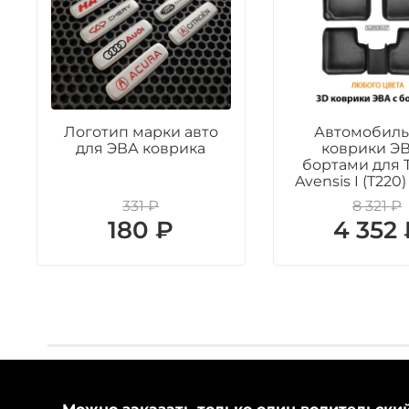
Логотип марки авто
Автомобил
для ЭВА коврика
коврики ЭВ
бортами для 
Avensis I (T220)
331 ₽
8 321 ₽
180 ₽
4 352 