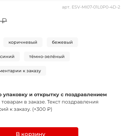
арт.
ESV-MI07-01L0P0-4D-2
 ₽
коричневый
бежевый
-синий
тёмно-зелёный
ментарии к заказу
 упаковку и открытку с поздравлением
товарам в заказе. Текст поздравления
ий к заказу.
(+
300 ₽
)
В корзину