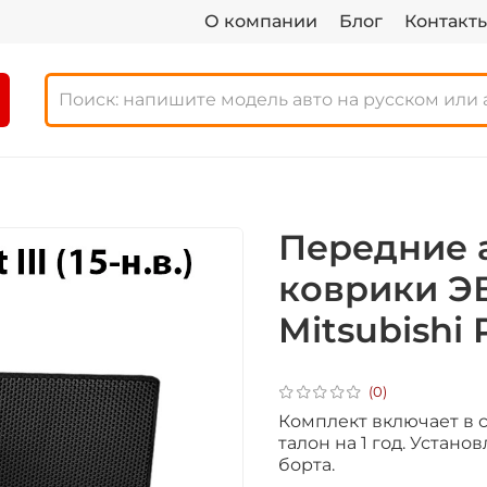
О компании
Блог
Контакт
Передние 
коврики Э
Mitsubishi P
(0)
Комплект включает в с
талон на 1 год.
Установ
борта.