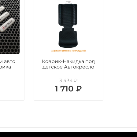
и авто
Коврик-Накидка под
рика
детское Автокресло
3 434 ₽
₽
1 710 ₽