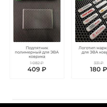
Подпятник
Логотип марк
полимерный для ЭВА
для ЭВА ков
коврика
1 082 ₽
331 ₽
409 ₽
180 