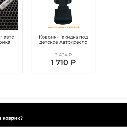
и авто
Коврик-Накидка под
рика
детское Автокресло
3 434 ₽
₽
1 710 ₽
й коврик?