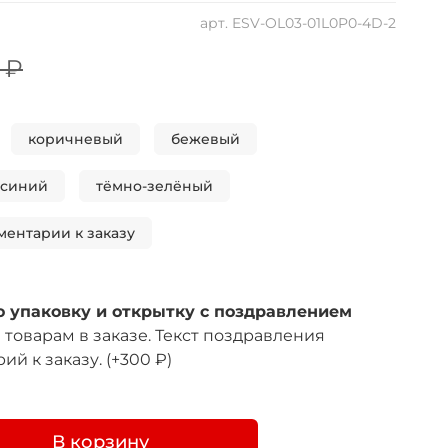
арт.
ESV-OL03-01L0P0-4D-2
 ₽
коричневый
бежевый
-синий
тёмно-зелёный
ментарии к заказу
 упаковку и открытку с поздравлением
товарам в заказе. Текст поздравления
ий к заказу.
(+
300 ₽
)
В корзину