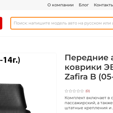
О компании
Блог
Контакт
Передние 
коврики ЭВ
Zafira B (05
(0)
Комплект включает в с
пассажирский, а также
штатные крепления и л