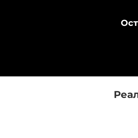
После поступления денежных средств на наш
Оптовые заказы (от 10 комплектов) рассма
том, что коврики начали изготавливать.
условия.
Ост
Реал