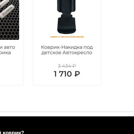
и авто
Коврик-Накидка под
рика
детское Автокресло
3 434 ₽
₽
1 710 ₽
й коврик?