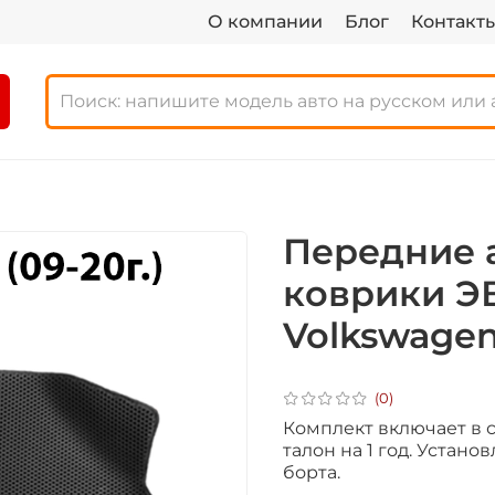
О компании
Блог
Контакт
Передние 
коврики Э
Volkswagen 
(0)
Комплект включает в с
талон на 1 год.
Установ
борта.