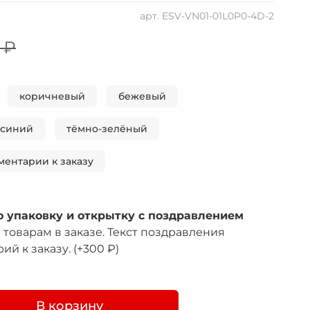
арт.
ESV-VN01-01L0P0-4D-2
 ₽
коричневый
бежевый
-синий
тёмно-зелёный
ментарии к заказу
 упаковку и открытку с поздравлением
товарам в заказе. Текст поздравления
ий к заказу.
(+
300 ₽
)
В корзину