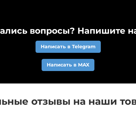
организации и оформите заказ. Счет автоматически п
 расчетный счет у заказа изменится статус и вам на
триваем индивидуально. Напишите нам на почту
kovri
ались вопросы? Напишите на
Написать в Telegram
Написать в MAX
ьные отзывы на наши то