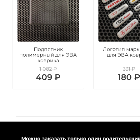
Подпятник
Логотип марк
полимерный для ЭВА
для ЭВА ков
коврика
1 082 ₽
331 ₽
409 ₽
180 
Можно заказать только один водительски