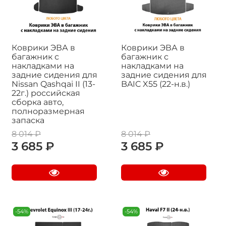
Коврики ЭВА в
Коврики ЭВА в
багажник с
багажник с
накладками на
накладками на
задние сидения для
задние сидения для
Nissan Qashqai II (13-
BAIC X55 (22-н.в.)
22г.) российская
сборка авто,
полноразмерная
запаска
8 014 ₽
8 014 ₽
3 685 ₽
3 685 ₽
-54%
-54%