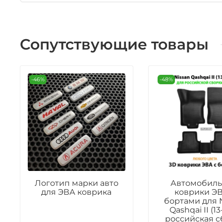
Сопутствующие товары
-46%
-48%
Логотип марки авто
Автомобил
для ЭВА коврика
коврики ЭВ
бортами для 
Qashqai II (13
российская с