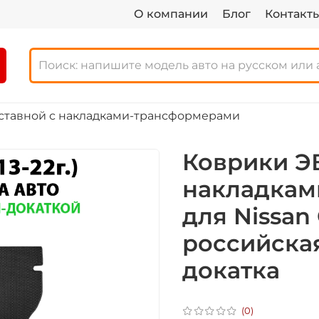
О компании
Блог
Контакт
ставной с накладками-трансформерами
Коврики Э
накладкам
для Nissan Q
российская
докатка
(0)