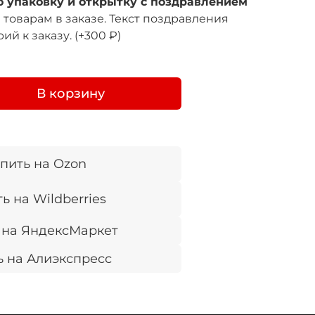
 упаковку и открытку с поздравлением
товарам в заказе. Текст поздравления
ий к заказу.
(+
300 ₽
)
В корзину
пить на Ozon
ь на Wildberries
 на ЯндексМаркет
ь на Алиэкспресс