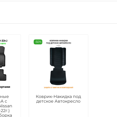
-50%
ьные
Коврик-Накидка под
А с
детское Автокресло
Nissan
-22г.)
борка