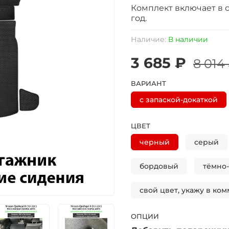
Комплект включает в се
год.
Наличие:
В наличии
3 685 ₽
8 014
ВАРИАНТ
с запаской-докаткой
ЦВЕТ
черный
серый
бордовый
тёмно
свой цвет, укажу в ком
ОПЦИИ